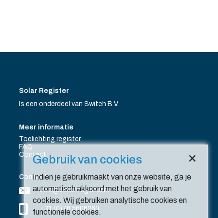
Solar Register
Is een onderdeel van Switch B.V.
Meer informatie
Toelichting register
FAQ
×
Contact
Gebruik van cookies
Indien je gebruikmaakt van onze website, ga je
Contact
automatisch akkoord met het gebruik van
info@solar-register.nl
cookies. Wij gebruiken analytische cookies en
+31 (0)76 5606260
functionele cookies.