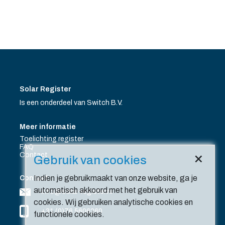
Solar Register
Is een onderdeel van Switch B.V.
Meer informatie
Toelichting register
FAQ
×
Contact
Gebruik van cookies
Indien je gebruikmaakt van onze website, ga je
Contact
automatisch akkoord met het gebruik van
info@solar-register.nl
cookies. Wij gebruiken analytische cookies en
+31 (0)76 5606260
functionele cookies.