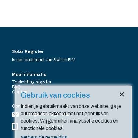
Solar Register
Is een onderdeel van Switch B.V.
Meer informatie
Toelichting register
FAQ
×
Contact
Gebruik van cookies
Indien je gebruikmaakt van onze website, ga je
Contact
automatisch akkoord met het gebruik van
info@solar-register.nl
cookies. Wij gebruiken analytische cookies en
+31 (0)76 5606260
functionele cookies.
Verberg deze melding