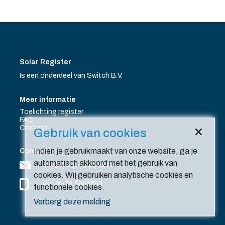
Solar Register
Is een onderdeel van Switch B.V.
Meer informatie
Toelichting register
FAQ
×
Contact
Gebruik van cookies
Indien je gebruikmaakt van onze website, ga je
Contact
automatisch akkoord met het gebruik van
info@solar-register.nl
cookies. Wij gebruiken analytische cookies en
+31 (0)76 5606260
functionele cookies.
Verberg deze melding